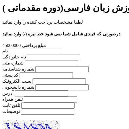
زش زبان فارسی(دوره مقدماتی )
لطفا مشخصات پرداخت کننده را وارد نمائید
درصورتی که فیلدی شامل شما نمی شود خط تیره (-) وارد نمائید.
مبلغ پرداختی
45000000
نام
نام خانوادگی
شماره ملی
شماره شناسنامه
کد پستی
پست الکترونیک
شماره دانشجویی
آدرس
تلفن همراه
تلفن ثابت
توضیحات