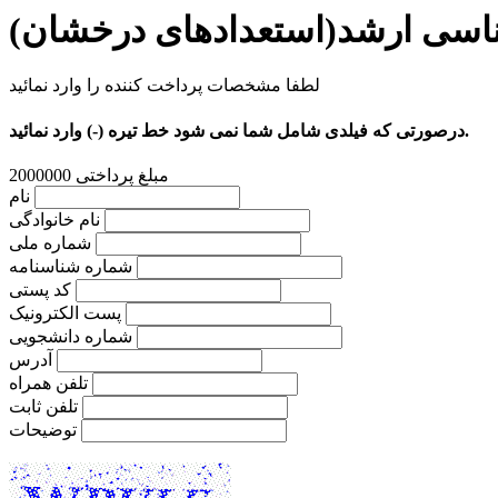
ناسی ارشد(استعدادهای درخشان)
لطفا مشخصات پرداخت کننده را وارد نمائید
درصورتی که فیلدی شامل شما نمی شود خط تیره (-) وارد نمائید.
مبلغ پرداختی
2000000
نام
نام خانوادگی
شماره ملی
شماره شناسنامه
کد پستی
پست الکترونیک
شماره دانشجویی
آدرس
تلفن همراه
تلفن ثابت
توضیحات